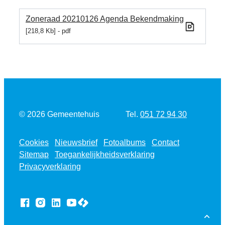
Zoneraad 20210126 Agenda Bekendmaking
218,8 Kb
pdf
Tel.
© 2026
Gemeentehuis
051 72 94 30
Cookies
Nieuwsbrief
Fotoalbums
Contact
Sitemap
Toegankelijkheidsverklaring
Privacyverklaring
LCP nv 2026 ©
Facebook
Instagram
LinkedIn
YouTube
Naar