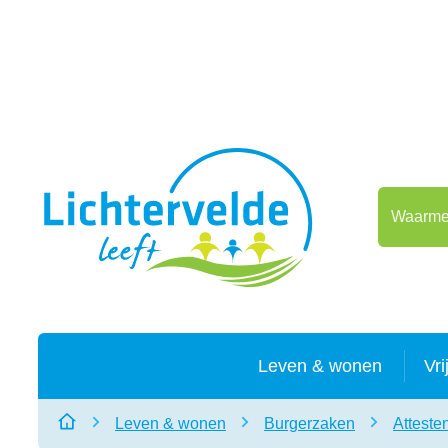
Naar inhoud
Lichtervelde
Waarmee 
Leven & wonen
Vri
Leven & wonen
Burgerzaken
Atteste
Startpagina