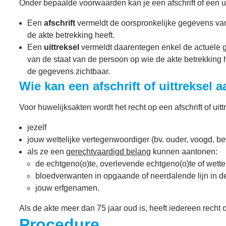
Onder bepaalde voorwaarden kan je een afschrift of een u
Een
afschrift
vermeldt de oorspronkelijke gegevens van
de akte betrekking heeft.
Een
uittreksel
vermeldt daarentegen enkel de actuele 
van de staat van de persoon op wie de akte betrekking h
de gegevens zichtbaar.
Wie kan een afschrift of uittreksel
Voor huwelijksakten wordt het recht op een afschrift of uittr
jezelf
jouw wettelijke vertegenwoordiger (bv. ouder, voogd, b
als ze een
gerechtvaardigd belang
kunnen aantonen:
de echtgeno(o)te, overlevende echtgeno(o)te of wet
bloedverwanten in opgaande of neerdalende lijn in d
jouw erfgenamen.
Als de akte meer dan 75 jaar oud is, heeft iedereen recht op
Procedure