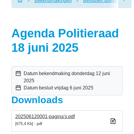
Bekendmakingen
Besluiten politiezone reg
scro
Startpagina
Agenda Politieraad
18 juni 2025
Datum bekendmaking
donderdag 12 juni
2025
Datum besluit
vrijdag 6 juni 2025
Downloads
202506120001-pagina's.pdf
675,4 Kb
pdf