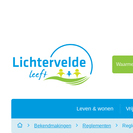
Naar inhoud
Lichtervelde
Waarmee 
Leven & wonen
Vri
Bekendmakingen
Reglementen
Regl
Startpagina