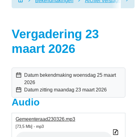
Bekendmakingen
Archief Verslagen geme
scro
Startpagina
Vergadering 23
maart 2026
Datum bekendmaking
woensdag 25 maart
2026
Datum zitting
maandag 23 maart 2026
Audio
Gemeenteraad230326.mp3
73,5 Mb
mp3