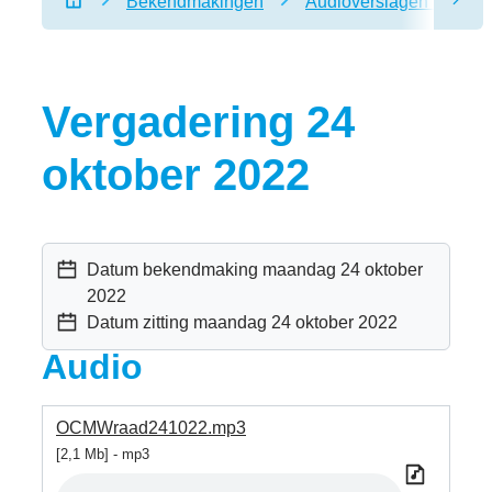
Bekendmakingen
Audioverslagen raad vo
scro
Startpagina
Vergadering 24
oktober 2022
Datum bekendmaking
maandag 24 oktober
2022
Datum zitting
maandag 24 oktober 2022
Audio
OCMWraad241022.mp3
2,1 Mb
mp3