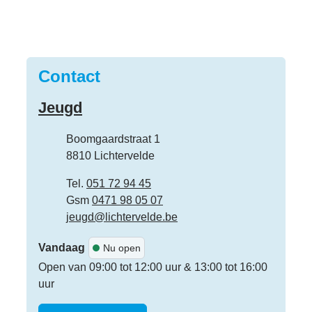
Contact
Jeugd
Adres
Boomgaardstraat 1
,
8810
Lichtervelde
Tel.
051 72 94 45
Gsm
0471 98 05 07
E-mail
jeugd
@
lichtervelde.be
Vandaag
Nu open
Open van
09:00
tot
12:00
uur
&
13:00
tot
16:00
uur