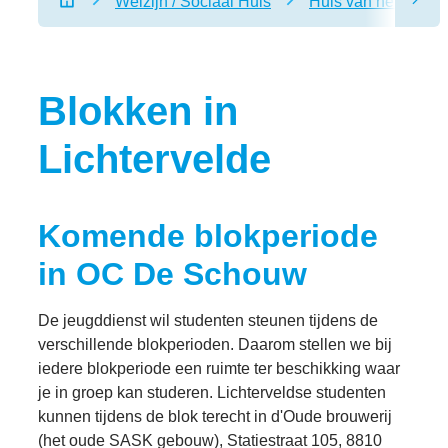
Welzijn / Sociaal Huis
Huis van het kind
scro
Startpagina
Blokken in
Lichtervelde
Komende blokperiode
in OC De Schouw
De jeugddienst wil studenten steunen tijdens de
verschillende blokperioden. Daarom stellen we bij
iedere blokperiode een ruimte ter beschikking waar
je in groep kan studeren. Lichterveldse studenten
kunnen tijdens de blok terecht in d'Oude brouwerij
(het oude SASK gebouw), Statiestraat 105, 8810