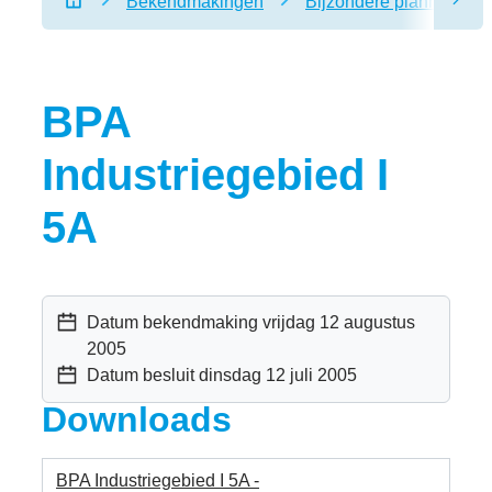
Bekendmakingen
Bijzondere plannen van
scro
Startpagina
BPA
Industriegebied I
5A
Datum bekendmaking
vrijdag 12 augustus
2005
Datum besluit
dinsdag 12 juli 2005
Downloads
BPA Industriegebied I 5A -