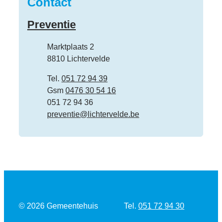
Contact
Preventie
Adres
Marktplaats 2
,
8810
Lichtervelde
Tel.
051 72 94 39
Gsm
0476 30 54 16
Fax
051 72 94 36
E-mail
preventie
@
lichtervelde.be
Tel.
© 2026
Gemeentehuis
051 72 94 30