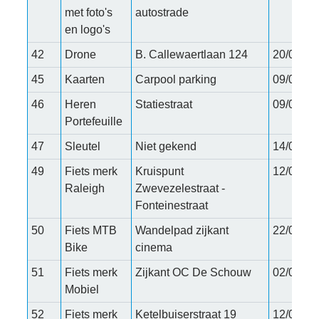
met foto's
autostrade
en logo's
42
Drone
B. Callewaertlaan 124
20/05/20
45
Kaarten
Carpool parking
09/07/20
46
Heren
Statiestraat
09/07/20
Portefeuille
47
Sleutel
Niet gekend
14/07/20
49
Fiets merk
Kruispunt
12/08/20
Raleigh
Zwevezelestraat -
Fonteinestraat
50
Fiets MTB
Wandelpad zijkant
22/08/20
Bike
cinema
51
Fiets merk
Zijkant OC De Schouw
02/09/20
Mobiel
52
Fiets merk
Ketelbuiserstraat 19
12/09/20