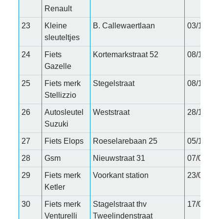
Renault
23
Kleine
B. Callewaertlaan
03/11/20
sleuteltjes
24
Fiets
Kortemarkstraat 52
08/11/20
Gazelle
25
Fiets merk
Stegelstraat
08/11/20
Stellizzio
26
Autosleutel
Weststraat
28/11/20
Suzuki
27
Fiets Elops
Roeselarebaan 25
05/12/20
28
Gsm
Nieuwstraat 31
07/01/20
29
Fiets merk
Voorkant station
23/01/20
Ketler
30
Fiets merk
Stagelstraat thv
17/01/20
Venturelli
Tweelindenstraat