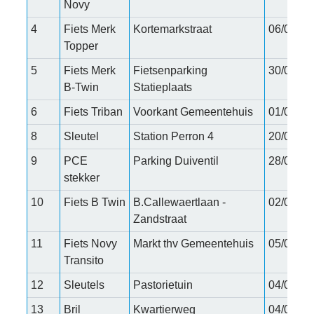
Novy
4
Fiets Merk
Kortemarkstraat
06/06/20
Topper
5
Fiets Merk
Fietsenparking
30/04/20
B-Twin
Statieplaats
6
Fiets Triban
Voorkant Gemeentehuis
01/06/20
8
Sleutel
Station Perron 4
20/06/20
9
PCE
Parking Duiventil
28/06/20
stekker
10
Fiets B Twin
B.Callewaertlaan -
02/07/20
Zandstraat
11
Fiets Novy
Markt thv Gemeentehuis
05/07/20
Transito
12
Sleutels
Pastorietuin
04/07/20
13
Bril
Kwartierweg
04/07/20