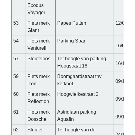
Exodus
Voyager
53
Fiets merk
Papes Putten
12/09/20
Giant
54
Fiets merk
Parking Spar
16/09/20
Venturelli
57
Sleutelbos
Ter hoogte van parking
16/11/20
Hoogstraat 18
59
Fiets merk
Boomgaardstraat thv
09/12/20
Icon
kerkhof
60
Fiets merk
Hoogwielkestraat 2
09/12/20
Reflection
61
Fiets merk
Astridlaan parking
09/12/20
Dossche
Aquafin
62
Sleutel
Ter hoogte van de
24/12/20