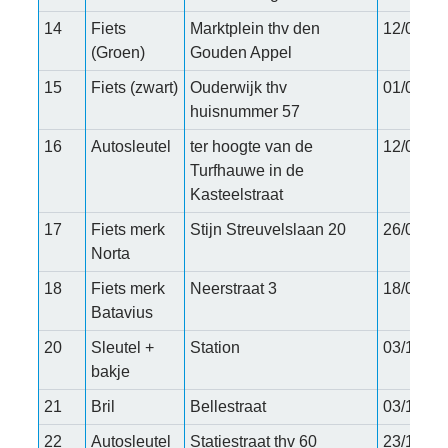
14
Fiets
Marktplein thv den
12/07/20
(Groen)
Gouden Appel
15
Fiets (zwart)
Ouderwijk thv
01/08/20
huisnummer 57
16
Autosleutel
ter hoogte van de
12/08/20
Turfhauwe in de
Kasteelstraat
17
Fiets merk
Stijn Streuvelslaan 20
26/08/20
Norta
18
Fiets merk
Neerstraat 3
18/09/20
Batavius
20
Sleutel +
Station
03/10/20
bakje
21
Bril
Bellestraat
03/10/20
22
Autosleutel
Statiestraat thv 60
23/10/20