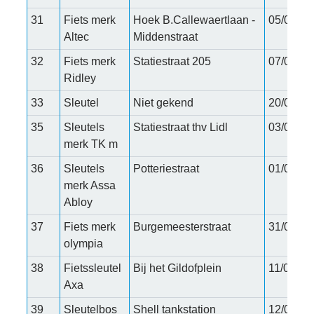
31
Fiets merk
Hoek B.Callewaertlaan -
05/02/20
Altec
Middenstraat
32
Fiets merk
Statiestraat 205
07/02/20
Ridley
33
Sleutel
Niet gekend
20/01/20
35
Sleutels
Statiestraat thv Lidl
03/02/20
merk TK m
36
Sleutels
Potteriestraat
01/03/20
merk Assa
Abloy
37
Fiets merk
Burgemeesterstraat
31/03/20
olympia
38
Fietssleutel
Bij het Gildofplein
11/04/20
Axa
39
Sleutelbos
Shell tankstation
12/05/20