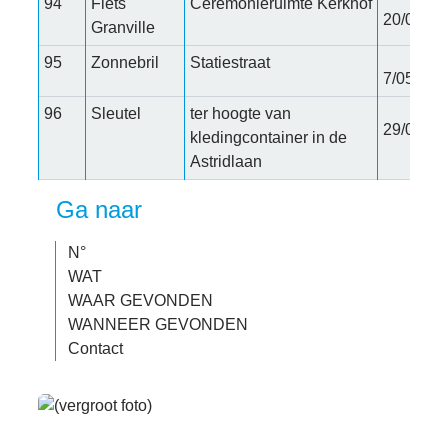
94
Fiets
Ceremonieruimte Kerkhof
20/04/20
Granville
95
Zonnebril
Statiestraat
7/05/202
96
Sleutel
ter hoogte van
29/07/20
kledingcontainer in de
Astridlaan
Ga naar
N°
WAT
WAAR GEVONDEN
WANNEER GEVONDEN
Contact