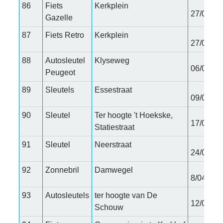
86
Fiets
Kerkplein
27/02/20
Gazelle
87
Fiets Retro
Kerkplein
27/02/20
88
Autosleutel
Klyseweg
06/03/20
Peugeot
89
Sleutels
Essestraat
09/03/20
90
Sleutel
Ter hoogte 't Hoekske,
17/03/20
Statiestraat
91
Sleutel
Neerstraat
24/03/20
92
Zonnebril
Damwegel
8/04/202
93
Autosleutels
ter hoogte van De
12/04/20
Schouw