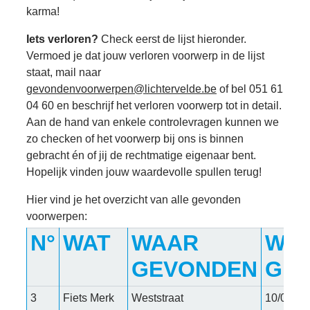
karma!
Iets verloren?
Check eerst de lijst hieronder.
Vermoed je dat jouw verloren voorwerp in de lijst
staat, mail naar
gevondenvoorwerpen@lichtervelde.be
of bel 051 61
04 60 en beschrijf het verloren voorwerp tot in detail.
Aan de hand van enkele controlevragen kunnen we
zo checken of het voorwerp bij ons is binnen
gebracht én of jij de rechtmatige eigenaar bent.
Hopelijk vinden jouw waardevolle spullen terug!
Hier vind je het overzicht van alle gevonden
voorwerpen:
N°
WAT
WAAR
WA
GEVONDEN
GE
3
Fiets Merk
Weststraat
10/06/20