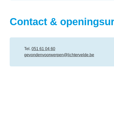
Contact & openingsu
Contact
Tel.
051 61 04 60
E-mail
gevondenvoorwerpen
@
lichtervelde.be