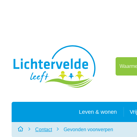
Naar inhoud
Lichtervelde
Waarmee 
Leven & wonen
Vri
Contact
Gevonden voorwerpen
Startpagina