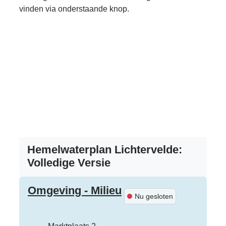
A tot Z
vinden via onderstaande knop.
Hemelwaterplan Lichtervelde:
Volledige Versie
Contact
Omgeving - Milieu
Nu gesloten
Adres