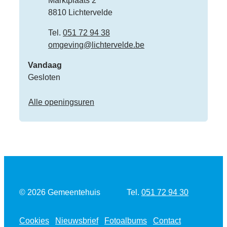
Marktplaats 2
,
8810
Lichtervelde
Tel.
051 72 94 38
E-mail
omgeving
@
lichtervelde.be
Vandaag
Gesloten
Omgeving - Milieu
Alle openingsuren
Tel.
© 2026
Gemeentehuis
051 72 94 30
Cookies
Nieuwsbrief
Fotoalbums
Contact