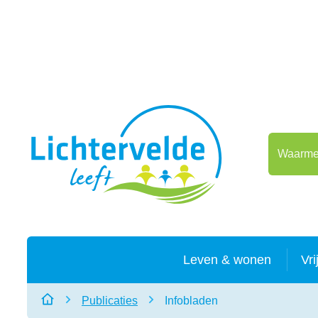
Naar inhoud
Lichtervelde
Waarmee 
Leven & wonen
Vri
Publicaties
Infobladen
Startpagina