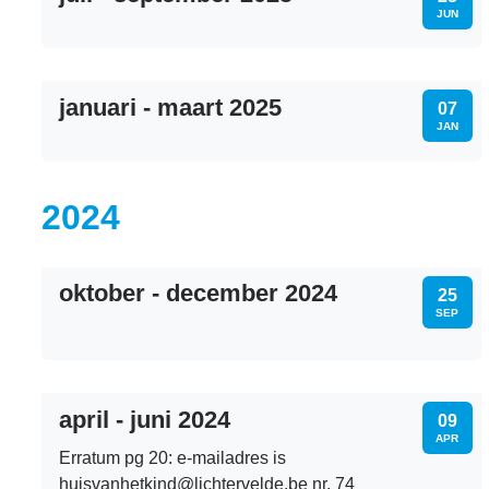
JUN
januari - maart 2025
DI
07
JAN
2024
oktober - december 2024
WO
25
SEP
april - juni 2024
DI
09
APR
Erratum pg 20: e-mailadres is
huisvanhetkind@lichtervelde.be nr. 74