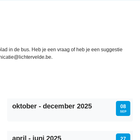
oblad in de bus. Heb je een vraag of heb je een suggestie
nicatie@lichtervelde.be.
oktober - december 2025
MA
08
SEP
april - juni 2025
DO
27