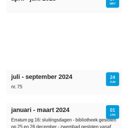
MRT
juli - september 2024
MA
24
JUN
nr. 75
januari - maart 2024
MA
01
JAN
Erratum pg 16: sluitingsdagen - bibliotheek gesloten
op 25 en 26 december - zwembad gesloten vanaf