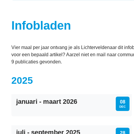
Infobladen
Vier maal per jaar ontvang je als Lichterveldenaar dit inf
voor een bepaald artikel? Aarzel niet en mail naar commu
9 publicaties gevonden.
2025
januari - maart 2026
MA
08
DEC
juli - september 2025
ZA
28