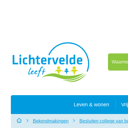
Naar inhoud
Lichtervelde
Waarmee 
Leven & wonen
Vri
Bekendmakingen
Besluiten college van 
Startpagina