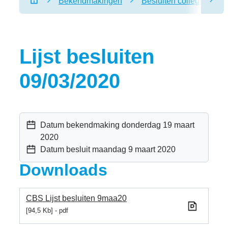
Bekendmakingen
Besluiten college van 
scro
Startpagina
Lijst besluiten
09/03/2020
Datum bekendmaking
donderdag 19 maart
2020
Datum besluit
maandag 9 maart 2020
Downloads
CBS Lijst besluiten 9maa20
94,5 Kb
pdf