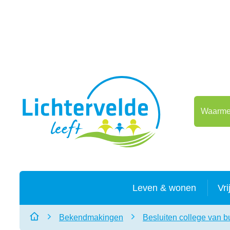
Naar inhoud
Lichtervelde
Waarmee 
Leven & wonen
Vri
Bekendmakingen
Besluiten college van 
Startpagina