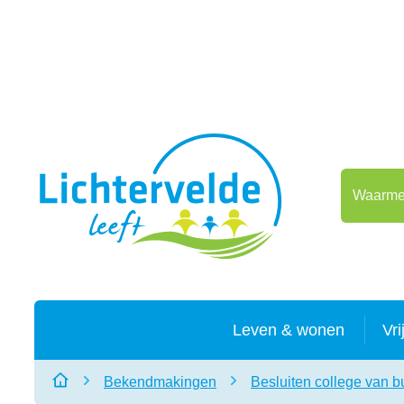
Naar inhoud
Lichtervelde
Waarmee 
Leven & wonen
Vri
Bekendmakingen
Besluiten college van 
Startpagina