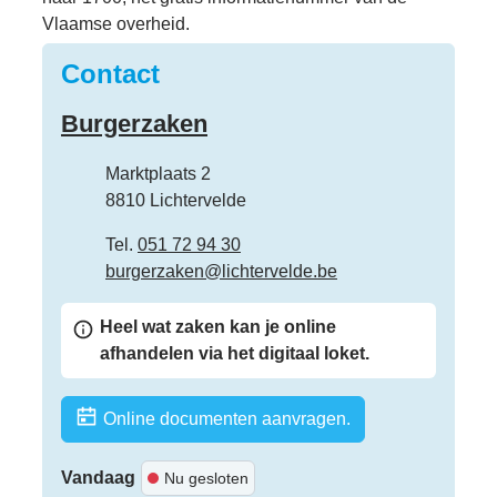
Vlaamse overheid.
Contact
Burgerzaken
Adres
Marktplaats 2
,
8810
Lichtervelde
Tel.
051 72 94 30
E-mail
burgerzaken
@
lichtervelde.be
Heel wat zaken kan je online
afhandelen via het digitaal loket.
Online documenten aanvragen.
Vandaag
Nu gesloten