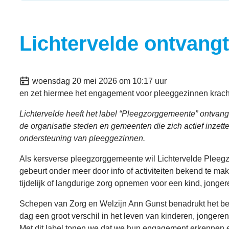
Lichtervelde ontvang
Gepubliceerd op
woensdag 20 mei 2026 om 10:17 uur
en zet hiermee het engagement voor pleeggezinnen kracht
Lichtervelde heeft het label “Pleegzorggemeente” ontvan
de organisatie steden en gemeenten die zich actief inze
ondersteuning van pleeggezinnen.
Als kersverse pleegzorggemeente wil Lichtervelde Pleeg
gebeurt onder meer door info of activiteiten bekend te m
tijdelijk of langdurige zorg opnemen voor een kind, jonge
Schepen van Zorg en Welzijn Ann Gunst benadrukt het be
dag een groot verschil in het leven van kinderen, jonger
Met dit label tonen we dat we hun engagement erkennen 