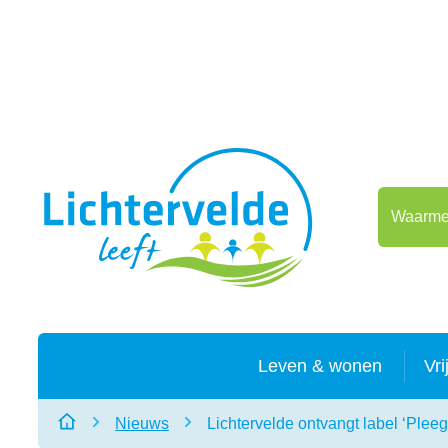
Naar inhoud
Lichtervelde
Waarmee 
Leven & wonen
Vri
Nieuws
Lichtervelde ontvangt label ‘Ple
Startpagina