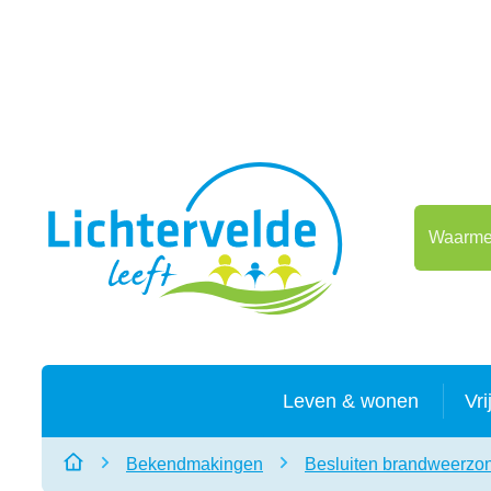
Naar inhoud
Lichtervelde
Waarmee 
Leven & wonen
Vri
Bekendmakingen
Besluiten brandweerzo
Startpagina