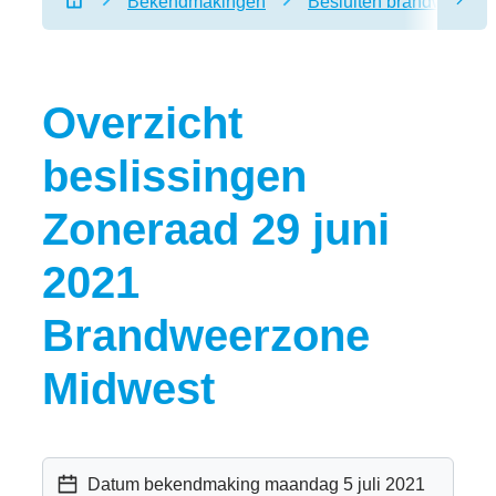
Bekendmakingen
Besluiten brandweerzo
scro
Startpagina
Overzicht
beslissingen
Zoneraad 29 juni
2021
Brandweerzone
Midwest
Datum bekendmaking
maandag 5 juli 2021