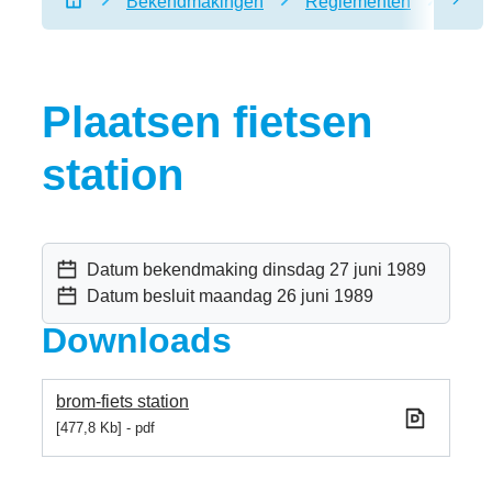
Bekendmakingen
Reglementen
Plaat
scro
Startpagina
Plaatsen fietsen
station
Datum bekendmaking
dinsdag 27 juni 1989
Datum besluit
maandag 26 juni 1989
Downloads
brom-fiets station
477,8 Kb
pdf