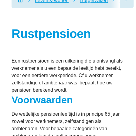
Leven & wonen
Burgerzaken
Pensio
scro
Startpagina
Rustpensioen
Een rustpensioen is een uitkering die u ontvangt als
werknemer als u een bepaalde leeftijd hebt bereikt,
voor een eerdere werkperiode. Of u werknemer,
zelfstandige of ambtenaar was, bepaalt hoe uw
pensioen berekend wordt.
Voorwaarden
De wettelijke pensioenleeftijd is in principe 65 jaar
zowel voor werknemers, zelfstandigen als
ambtenaren. Voor bepaalde categorieën van
ambtenaren kan de leeftijdsgrens hoger