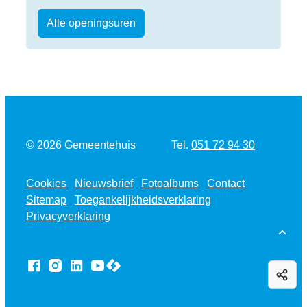
Burgerzaken
Alle openingsuren
Tel.
© 2026
Gemeentehuis
051 72 94 30
Cookies
Nieuwsbrief
Fotoalbums
Contact
Sitemap
Toegankelijkheidsverklaring
Privacyverklaring
Naar
LCP nv 2026 ©
Facebook
Instagram
LinkedIn
YouTube
Deel