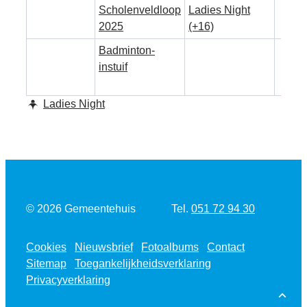
Scholenveldloop
Ladies Night
2025
(+16)
Badminton-
instuif
Thema's
Ladies Night
Tel.
© 2026
Gemeentehuis
051 72 94 30
Cookies
Nieuwsbrief
Fotoalbums
Contact
Sitemap
Toegankelijkheidsverklaring
Privacyverklaring
Naar