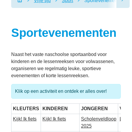
Vrije tijd
Sport
Sportevenementen
scro
Startpagina
Sportevenementen
Naast het vaste naschoolse sportaanbod voor
kinderen en de lessenreeksen voor volwassenen,
organiseren we regelmatig leuke, sportieve
evenementen of korte lessenreeksen.
Klik op een activiteit en ontdek er alles over!
KLEUTERS
KINDEREN
JONGEREN
VOL
Kijk! Ik fiets
Kijk! Ik fiets
Scholenveldloop
Ladie
2025