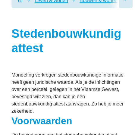
Leven & wonen
Bouwen & wonen
Ve
scro
Startpagina
Stedenbouwkundig
attest
Mondeling verkregen stedenbouwkundige informatie
heeft geen juridische waarde. Als je de inlichtingen
over een perceel, gelegen in het Vlaamse Gewest,
bevestigd wilt zien, dan kan je een
stedenbouwkundig attest aanvragen. Zo heb je meer
zekerheid.
Voorwaarden
De bevindingen van het stedenbouwkundig attest