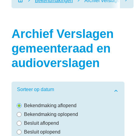
Bekendmakingen
Archief Verslagen geme
scro
Startpagina
Archief Verslagen
gemeenteraad en
audioverslagen
Verfijn of wijzig resultaten
Sorteer op datum
Bekendmaking aflopend
Bekendmaking oplopend
Besluit aflopend
Besluit oplopend