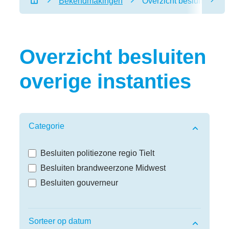
Bekendmakingen
Overzicht besluiten over
scro
Startpagina
Overzicht besluiten
overige instanties
Verfijn of wijzig resultaten
Categorie
Besluiten politiezone regio Tielt
Besluiten brandweerzone Midwest
Besluiten gouverneur
Sorteer op datum