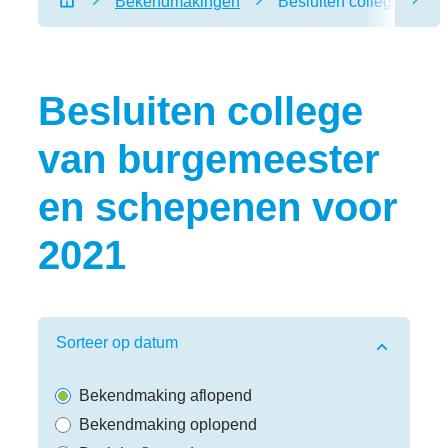
Bekendmakingen
Besluiten college van 
scro
Startpagina
Besluiten college
van burgemeester
en schepenen voor
2021
Verfijn of wijzig resultaten
Sorteer op datum
Bekendmaking aflopend
Bekendmaking oplopend