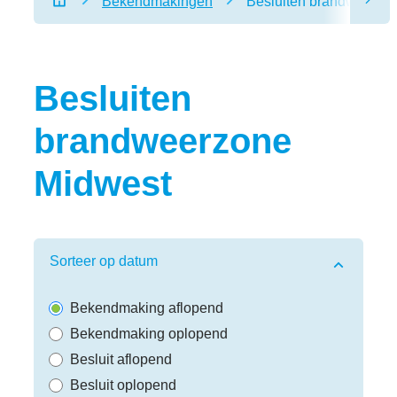
Bekendmakingen
Besluiten brandweerzo
scro
Startpagina
Besluiten
brandweerzone
Midwest
Verfijn of wijzig resultaten
Sorteer op datum
Bekendmaking aflopend
Bekendmaking oplopend
Besluit aflopend
Besluit oplopend